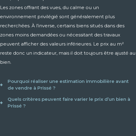
Les zones offrant des vues, du calme ou un
environnement privilégié sont généralement plus
recherchées. À l’inverse, certains biens situés dans des
zones moins demandées ou nécessitant des travaux
peuvent afficher des valeurs inférieures. Le prix au m²
reste donc un indicateur, mais il doit toujours être ajusté au
bien.
Pourquoi réaliser une estimation immobilière avant
de vendre à Prissé ?
Quels critères peuvent faire varier le prix d’un bien à
Réaliser une estimation immobilière permet de
Prissé ?
positionner son bien au bon prix dès le départ. Cela évite
À Prissé, plusieurs éléments influencent fortement la
les erreurs de stratégie qui peuvent ralentir la vente. Dans
valeur d’un bien. L’environnement est essentiel,
une commune comme Prissé, où chaque bien est souvent