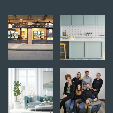
service à ses clients. Notre force ne se limite
cependant pas à notre expertise du marché
immobilier. En effet, le contact humain que
nous entretenons avec nos clients est le cœur
de notre activité et nous permet
de maximiser nos performances de vente. A
cela s'ajoute des moyens de communication
importants avec notamment la mise en avant
des annonces sur l'ensemble des portails
d'annonces de référence.
Transaction immobilière
Notre première priorité est de proposer
un accompagnement de qualité à chaque
client vendeur ou acquéreur. Qu'il s'agisse de