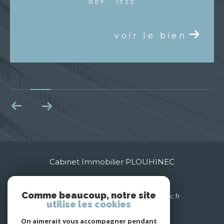
REF : 1322
voir le bien
Cabinet Immobilier PLOUHINEC
03 85 35 24 79
Comme beaucoup, notre site
contact@cabinet-immobilier-plouhinec.fr
utilise les cookies
7 Rue Victor Hugo
71000
mâcon
On aimerait vous accompagner pendant