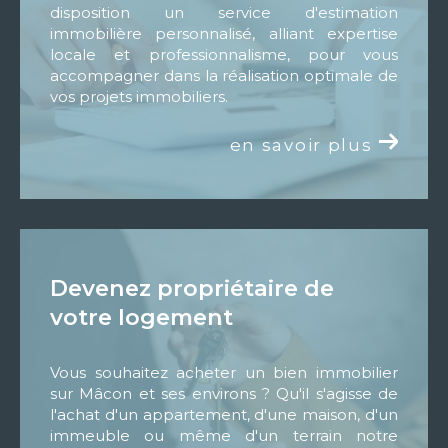
disposition un service d'estimation
immobilière personnalisé, alliant expertise
locale et professionnalisme, pour vous
accompagner dans la réalisation optimale de
vos projets immobiliers.
en savoir plus
devenez propriétaire de
votre logement
Vous souhaitez acheter un bien immobilier
sur Mâcon et ses environs ? Qu'il s'agisse de
l'achat d'un appartement, d'une maison, d'un
immeuble ou même d'un terrain notre