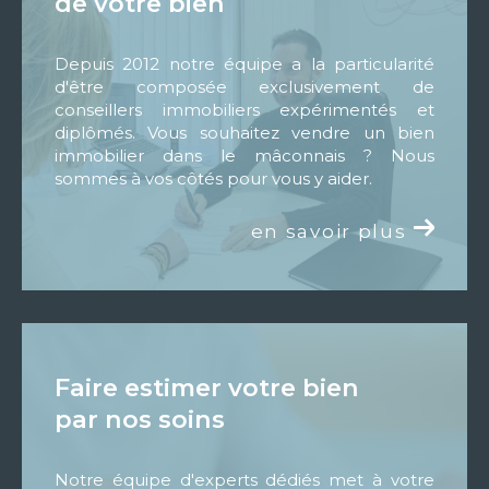
de votre bien
caractéristiques de votre bien.
Depuis 2012 notre équipe a la particularité
Enfin, au Cabinet Immobilier PLOUHINEC,
d'être composée exclusivement de
nous croyons en la puissance d'une équipe
conseillers immobiliers expérimentés et
avec une belle expérience, travaillant
diplômés. Vous souhaitez vendre un bien
immobilier dans le mâconnais ? Nous
ensemble pour réussir dans les meilleures
sommes à vos côtés pour vous y aider.
conditions le projet que vous nous confierez.
en savoir plus
Au plaisir de découvrir votre projet
immobilier...
faire estimer votre bien
par nos soins
Notre équipe d'experts dédiés met à votre