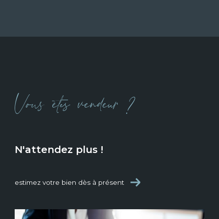
vendre ou d'acheter un bien immobilier, vous
aurez la certitude de trouver des conseils
pertinents, une oreille attentive et un regard
bienveillant.
Notre volonté est de laisser un souvenir positif
et impactant à tous nos clients, qui perdurera
au-delà de leur projet immobilier.
Vous êtes vendeur ?
Notre cabinet vous accompagne dans
chaque étape de votre
transaction
immobilière à Mâcon
et alentours.
N'attendez plus !
Estimation immobilière
Nous réalisons pour vous une
estimation im
estimez votre bien dès à présent
mobilière
précise et cohérente avec le
marché de Mâcon. Basée sur une étude
comparative et les dernières ventes du