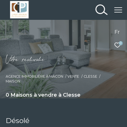
Fr
0
V
o
r
e
r
e
c
e
c
e
AGENCE IMMOBILIÈRE À MÂCON
VENTE
CLESSE
MAISON
0
Maisons à vendre à Clesse
Désolé