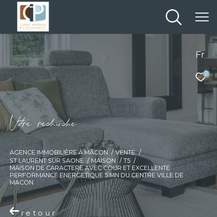
Fr
0
V
o
r
e
r
e
c
e
c
e
AGENCE IMMOBILIÈRE À MÂCON
VENTE
ST LAURENT SUR SAONE
MAISON
T5
MAISON DE CARACTERE AVEC COUR ET EXCELLENTE
PERFORMANCE ENERGETIQUE 5 MN DU CENTRE VILLE DE
MACON
retour