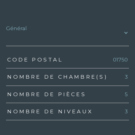
général
TRAD_ZEPHYR_Caracteristique
TRAD_ZEPHYR_Valeurs
CODE POSTAL
01750
NOMBRE DE CHAMBRE(S)
3
NOMBRE DE PIÈCES
5
NOMBRE DE NIVEAUX
3