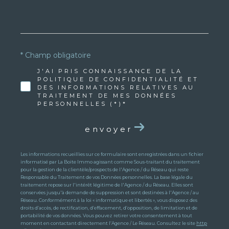
* Champ obligatoire
J'AI PRIS CONNAISSANCE DE LA
POLITIQUE DE CONFIDENTIALITÉ ET
DES INFORMATIONS RELATIVES AU
TRAITEMENT DE MES DONNÉES
PERSONNELLES (*)*
envoyer
Les informations recueillies sur ce formulaire sont enregistrées dans un fichier
informatisé par La Boite Immo agissant comme Sous-traitant du traitement
pour la gestion de la clientèle/prospects de l'Agence / du Réseau qui reste
Responsable du Traitement de vos Données personnelles. La base légale du
traitement repose sur l'intérêt légitime de l'Agence / du Réseau. Elles sont
conservées jusqu'à demande de suppression et sont destinées à l'Agence / au
Réseau. Conformément à la loi « informatique et libertés », vous disposez des
droits d’accès, de rectification, d’effacement, d’opposition, de limitation et de
portabilité de vos données. Vous pouvez retirer votre consentement à tout
moment en contactant directement l’Agence / Le Réseau. Consultez le site
http