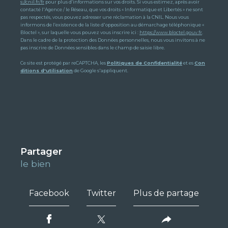
s://cnil.fr/fr
pour plus d’informations sur vos droits. Si vous estimez, après avoir
contacté l'Agence / le Réseau, que vos droits « Informatique et Libertés » ne sont
pas respectés, vous pouvez adresser une réclamation à la CNIL. Nous vous
informons de l’existence de la liste d'opposition au démarchage téléphonique «
Bloctel », sur laquelle vous pouvez vous inscrire ici :
https://www.bloctel.gouv.fr
.
Dans le cadre de la protection des Données personnelles, nous vous invitons à ne
pas inscrire de Données sensibles dans le champ de saisie libre.
Ce site est protégé par reCAPTCHA, les
Politiques de Confidentialité
et es
Con
ditions d'utilisation
de Google s'appliquent.
partager
le bien
Facebook
Twitter
Plus de partage