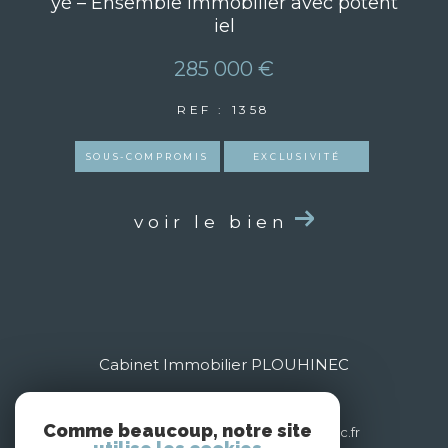
yé – Ensemble immobilier avec potent
iel
285 000 €
REF : 1358
SOUS-COMPROMIS
EXCLUSIVITÉ
voir le bien
Cabinet Immobilier PLOUHINEC
03 85 35 24 79
Comme beaucoup, notre site
contact@cabinet-immobilier-plouhinec.fr