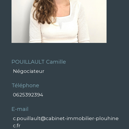
POUILLAULT Camille
Négociateur
Téléphone
0625392394
E-mail
c.pouillault@cabinet-immobilier-plouhine
c.fr