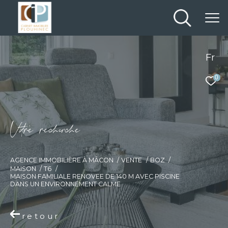
Fr
0
V
o
r
e
r
e
c
e
c
e
AGENCE IMMOBILIÈRE À MÂCON
VENTE
BOZ
MAISON
T6
MAISON FAMILIALE RENOVEE DE 140 M AVEC PISCINE
DANS UN ENVIRONNEMENT CALME
retour