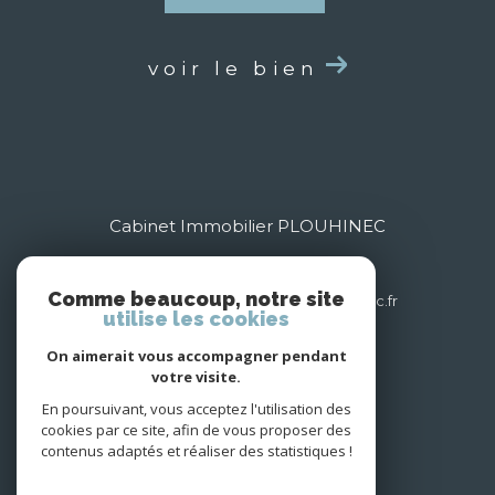
voir le bien
Cabinet Immobilier PLOUHINEC
03 85 35 24 79
Comme beaucoup, notre site
contact@cabinet-immobilier-plouhinec.fr
utilise les cookies
7 Rue Victor Hugo
71000
mâcon
On aimerait vous accompagner pendant
votre visite.
En poursuivant, vous acceptez l'utilisation des
Nous suivre sur
cookies par ce site, afin de vous proposer des
contenus adaptés et réaliser des statistiques !