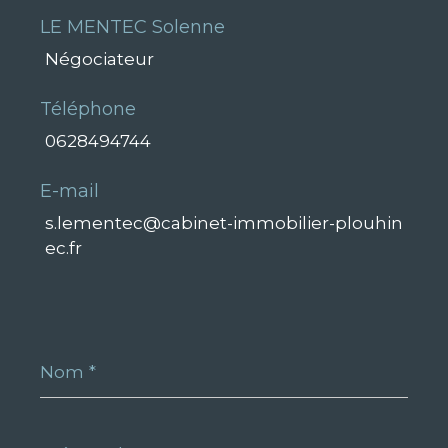
LE MENTEC Solenne
Négociateur
Téléphone
0628494744
E-mail
s.lementec@cabinet-immobilier-plouhin
ec.fr
Nom
*
Prénom