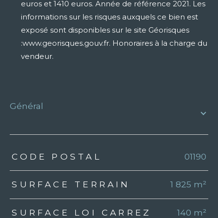
euros et 1410 euros. Année de référence 2021. Les
informations sur les risques auxquels ce bien est
exposé sont disponibles sur le site Géorisques
:www.georisques.gouv.fr. Honoraires à la charge du
vendeur.
général
TRAD_ZEPHYR_Caracteristique
TRAD_ZEPHYR_Valeurs
CODE POSTAL
01190
SURFACE TERRAIN
1 825 m²
SURFACE LOI CARREZ
140 m²