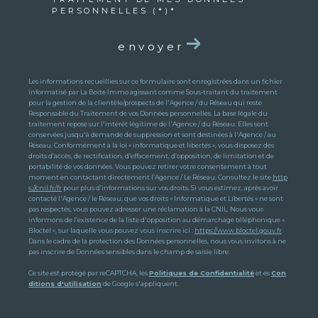
PERSONNELLES (*)*
envoyer
Les informations recueillies sur ce formulaire sont enregistrées dans un fichier
informatisé par La Boite Immo agissant comme Sous-traitant du traitement
pour la gestion de la clientèle/prospects de l'Agence / du Réseau qui reste
Responsable du Traitement de vos Données personnelles. La base légale du
traitement repose sur l'intérêt légitime de l'Agence / du Réseau. Elles sont
conservées jusqu'à demande de suppression et sont destinées à l'Agence / au
Réseau. Conformément à la loi « informatique et libertés », vous disposez des
droits d’accès, de rectification, d’effacement, d’opposition, de limitation et de
portabilité de vos données. Vous pouvez retirer votre consentement à tout
moment en contactant directement l’Agence / Le Réseau. Consultez le site
http
s://cnil.fr/fr
pour plus d’informations sur vos droits. Si vous estimez, après avoir
contacté l'Agence / le Réseau, que vos droits « Informatique et Libertés » ne sont
pas respectés, vous pouvez adresser une réclamation à la CNIL. Nous vous
informons de l’existence de la liste d'opposition au démarchage téléphonique «
Bloctel », sur laquelle vous pouvez vous inscrire ici :
https://www.bloctel.gouv.fr
.
Dans le cadre de la protection des Données personnelles, nous vous invitons à ne
pas inscrire de Données sensibles dans le champ de saisie libre.
Ce site est protégé par reCAPTCHA, les
Politiques de Confidentialité
et es
Con
ditions d'utilisation
de Google s'appliquent.