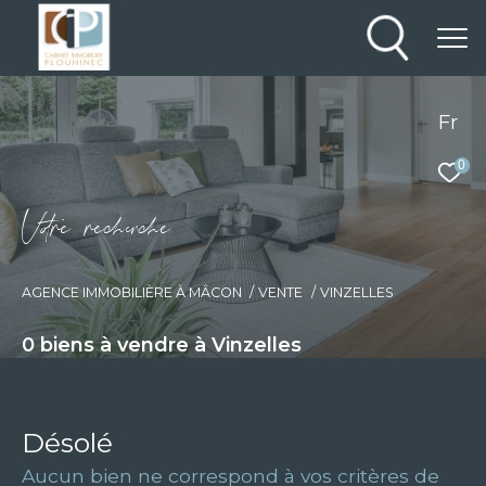
Fr
0
V
o
r
e
r
e
c
e
c
e
AGENCE IMMOBILIÈRE À MÂCON
VENTE
VINZELLES
0
biens à vendre à Vinzelles
Désolé
Aucun bien ne correspond à vos critères de